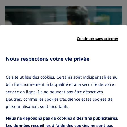
Continuer sans accepter
Nous respectons votre vie privée
Ce site utilise des cookies. Certains sont indispensables au
bon fonctionnement, à la qualité et à la sécurité de votre
Marchés Financiers
•
20/03/2026
service en ligne. Ils ne peuvent pas être désactivés.
Conflit au Moyen-Orient :
D’autres, comme les cookies d’audience et les cookies de
situation et scénarios possibles
personnalisation, sont facultatifs.
Nous ne déposons pas de cookies à des fins publicitaires.
Lire la suite
Les données recueillies à l’aide des cookies ne sont pas