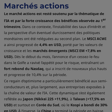
Marchés actions
Le marché actions est resté soutenu par la thématique de
er
l’IA et par la forte croissance des bénéfices observée au 1
trimestre.
Dans ce contexte, l’instabilité des taux d’intérêt et
la perspective d’un éventuel durcissement des politiques
monétaires ont été reléguées au second plan. Le
MSCI ACWI
a ainsi progressé de
4,4% en USD,
porté par les valeurs de
croissance et les
marchés émergents
(MSCI EM +7,8% en
USD).
Dès le début du mois, l’annonce d’un cessez-le-feu
dans le Golfe a ravivé l’appétit pour le risque, entraînant un
fort rebond du Nasdaq
, qui a inscrit de nouveaux plus hauts
et progresse de 10,4% sur la période.
Ce regain d’optimisme a particulièrement bénéficié aux semi-
conducteurs et, plus largement, aux entreprises exposées à
la chaîne de valeur de l’IA. Cette dynamique s’est également
reflétée au
Japon (Nikkei 225 +11,9%)
, à
Taïwan (+17,5% en
USD)
et surtout en
Corée du Sud
, où le
Kospi a bondi de 30%
en USD.
À l’inverse, la
Chine
a terminé la période en baisse,