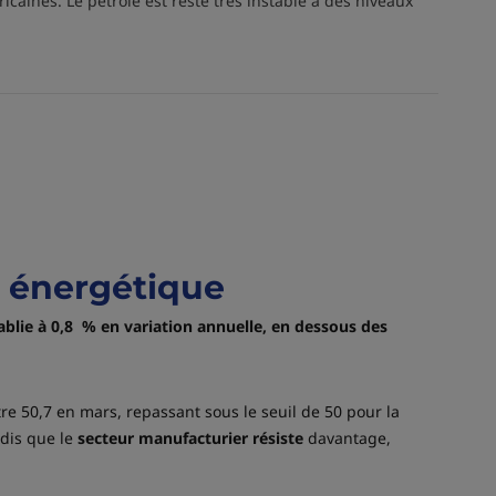
caines. Le pétrole est resté très instable à des niveaux
c énergétique
ablie à 0,8 % en variation annuelle, en dessous des
re 50,7 en mars, repassant sous le seuil de 50 pour la
dis que le
secteur manufacturier résiste
davantage,