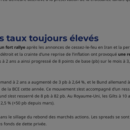
s taux toujours élevés
n fort rallye
après les annonces de cessez-le-feu en Iran et la pers
détroit et la crainte d’une reprise de l’inflation ont provoqué
une r
 à 2 ans a ainsi progressé de 8 points de base (pb) sur le mois à 3
emand à 2 ans a augmenté de 3 pb à 2,64 %, et le Bund allemand à
s de la BCE cette année. Ce mouvement s’est accompagné d’un resse
und s’est resserré de 8 pb à 82 pb. Au Royaume-Uni, les Gilts à 10 
2,5 % (+50 pb depuis mars).
ans le sillage du rebond des marchés actions. Les spreads se sont r
es fonds de dette privée.