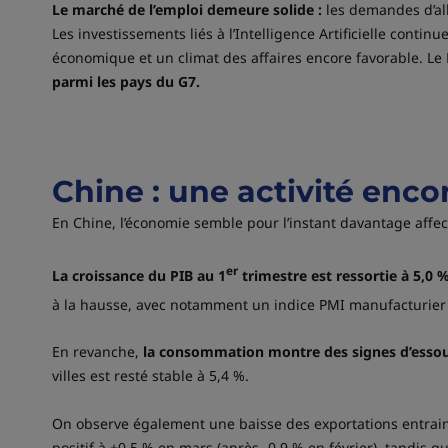
Le marché de l’emploi demeure solide :
les demandes d’all
Les investissements liés à l’Intelligence Artificielle conti
économique et un climat des affaires encore favorable. Le
parmi les pays du G7.
Chine : une activité enc
En Chine, l’économie semble pour l’instant davantage affe
er
La croissance du PIB au 1
trimestre est ressortie à 5,0 
à la hausse, avec notamment un indice PMI manufacturier
En revanche,
la consommation montre des signes d’essou
villes est resté stable à 5,4 %.
On observe également une baisse des exportations entrainan
positif à +0,5 % en mars (après -0,9 % en février), tandis 