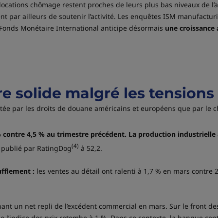
ocations chômage restent proches de leurs plus bas niveaux de l’a
nuent par ailleurs de soutenir l’activité. Les enquêtes ISM manufact
 Fonds Monétaire International anticipe désormais
une croissance 
ore solide malgré les tension
ctée par les droits de douane américains et européens que par le 
% contre 4,5 % au trimestre précédent. La production industrielle
(4)
 publié par RatingDog
à 52,2.
fflement :
les ventes au détail ont ralenti à 1,7 % en mars contre
t un net repli de l’excédent commercial en mars. Sur le front des p
que l’indice des prix retombe à 1 %. Dans ce contexte, la banque ce