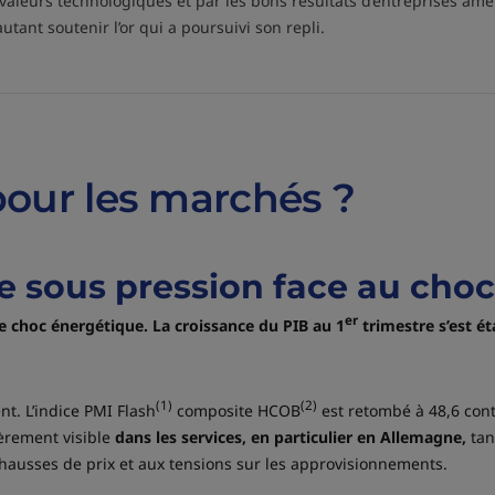
aleurs technologiques et par les bons résultats d’entreprises améri
autant soutenir l’or qui a poursuivi son repli.
pour les marchés ?
e sous pression face au cho
er
le choc énergétique. La croissance du PIB au 1
trimestre s’est ét
(1)
(2)
nt. L’indice PMI Flash
composite HCOB
est retombé à 48,6 cont
ièrement visible
dans les services, en particulier en Allemagne,
tan
 hausses de prix et aux tensions sur les approvisionnements.