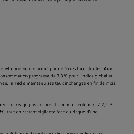
environnement marqué par de fortes incertitudes.
Aux
a consommation progresse de 3,3 % pour l’indice global et
evée, la
Fed
a maintenu ses taux inchangés en fin de mois
 cœur ne réagit pas encore et remonte seulement à 2,2 %.
ôt
), tout en restant vigilante face au risque d’une
que la BCE reste davantage préoccupée par le risque