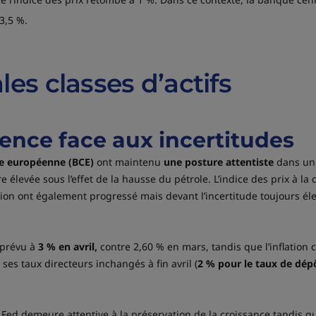
3,5 %.
les classes d’actifs
ence face aux incertitudes
e européenne (BCE)
ont maintenu
une posture attentiste
dans un 
e élevée sous l’effet de la hausse du pétrole. L’indice des prix à l
lation ont également progressé mais devant l’incertitude toujours él
 prévu à
3 % en avril,
contre 2,60 % en mars, tandis que l’inflation
es taux directeurs inchangés à fin avril (
2 % pour le taux de dép
a Fed demeure attentive à la préservation de la croissance tandis 